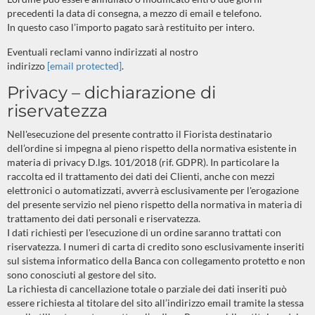
precedenti la data di consegna, a mezzo di email e telefono.
In questo caso l’importo pagato sarà restituito per intero.
Eventuali reclami vanno indirizzati al nostro
indirizzo
[email protected]
.
Privacy – dichiarazione di
riservatezza
Nell'esecuzione del presente contratto il Fiorista destinatario
dell’ordine si impegna al pieno rispetto della normativa esistente in
materia di privacy D.lgs. 101/2018 (rif. GDPR). In particolare la
raccolta ed il trattamento dei dati dei Clienti, anche con mezzi
elettronici o automatizzati, avverrà esclusivamente per l'erogazione
del presente servizio nel pieno rispetto della normativa in materia di
trattamento dei dati personali e riservatezza.
I dati richiesti per l'esecuzione di un ordine saranno trattati con
riservatezza. I numeri di carta di credito sono esclusivamente inseriti
sul sistema informatico della Banca con collegamento protetto e non
sono conosciuti al gestore del sito.
La richiesta di cancellazione totale o parziale dei dati inseriti può
essere richiesta al titolare del sito all’indirizzo email tramite la stessa