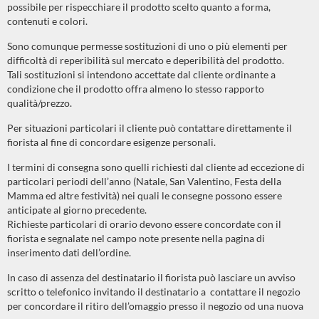
possibile per rispecchiare il prodotto scelto quanto a forma,
contenuti e colori.
Sono comunque permesse sostituzioni di uno o più elementi per
difficoltà di reperibilità sul mercato e deperibilità del prodotto.
Tali sostituzioni si intendono accettate dal cliente ordinante a
condizione che il prodotto offra almeno lo stesso rapporto
qualità/prezzo.
Per situazioni particolari il cliente può contattare direttamente il
fiorista al fine di concordare esigenze personali.
I termini di consegna sono quelli richiesti dal cliente ad eccezione di
particolari periodi dell’anno (Natale, San Valentino, Festa della
Mamma ed altre festività) nei quali le consegne possono essere
anticipate al giorno precedente.
Richieste particolari di orario devono essere concordate con il
fiorista e segnalate nel campo note presente nella pagina di
inserimento dati dell’ordine.
In caso di assenza del destinatario il fiorista può lasciare un avviso
scritto o telefonico invitando il destinatario a contattare il negozio
per concordare il ritiro dell’omaggio presso il negozio od una nuova