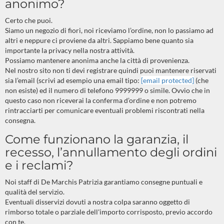
anonimo?
Certo che puoi.
Siamo un negozio di fiori, noi riceviamo l’ordine, non lo passiamo ad
altri e neppure ci proviene da altri. Sappiamo bene quanto sia
importante la privacy nella nostra attività.
Possiamo mantenere anonima anche la città di provenienza.
Nel nostro sito non ti devi registrare quindi puoi mantenere riservati
sia l’email (scrivi ad esempio una email tipo:
[email protected]
(che
non esiste) ed il numero di telefono 9999999 o simile. Ovvio che in
questo caso non riceverai la conferma d’ordine e non potremo
rintracciarti per comunicare eventuali problemi riscontrati nella
consegna.
Come funzionano la garanzia, il
recesso, l’annullamento degli ordini
e i reclami?
Noi staff di De Marchis Patrizia garantiamo consegne puntuali e
qualità del servizio.
Eventuali disservizi dovuti a nostra colpa saranno oggetto di
rimborso totale o parziale dell'importo corrisposto, previo accordo
con te.