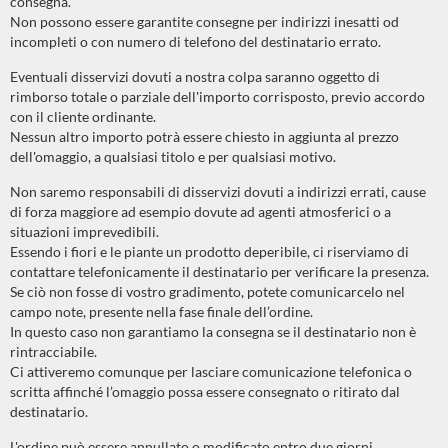
consegna.
Non possono essere garantite consegne per indirizzi inesatti od
incompleti o con numero di telefono del destinatario errato.
Eventuali disservizi dovuti a nostra colpa saranno oggetto di
rimborso totale o parziale dell'importo corrisposto, previo accordo
con il cliente ordinante.
Nessun altro importo potrà essere chiesto in aggiunta al prezzo
dell'omaggio, a qualsiasi titolo e per qualsiasi motivo.
Non saremo responsabili di disservizi dovuti a indirizzi errati, cause
di forza maggiore ad esempio dovute ad agenti atmosferici o a
situazioni imprevedibili.
Essendo i fiori e le piante un prodotto deperibile, ci riserviamo di
contattare telefonicamente il destinatario per verificare la presenza.
Se ciò non fosse di vostro gradimento, potete comunicarcelo nel
campo note, presente nella fase finale dell’ordine.
In questo caso non garantiamo la consegna se il destinatario non è
rintracciabile.
Ci attiveremo comunque per lasciare comunicazione telefonica o
scritta affinché l’omaggio possa essere consegnato o ritirato dal
destinatario.
L'ordine può essere annullato o modificato entro due giorni