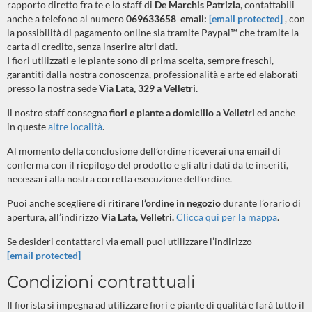
rapporto diretto fra te e lo staff di
De Marchis Patrizia
, contattabili
anche a telefono al numero
069633658 email:
[email protected]
, con
la possibilità di pagamento online sia tramite Paypal™ che tramite la
carta di credito, senza inserire altri dati.
I fiori utilizzati e le piante sono di prima scelta, sempre freschi,
garantiti dalla nostra conoscenza, professionalità e arte ed elaborati
presso la nostra sede
Via Lata, 329 a Velletri.
Il nostro staff consegna
fiori e piante a domicilio a Velletri
ed anche
in queste
altre località
.
Al momento della conclusione dell’ordine riceverai una email di
conferma con il riepilogo del prodotto e gli altri dati da te inseriti,
necessari alla nostra corretta esecuzione dell’ordine.
Puoi anche scegliere
di ritirare l’ordine in negozio
durante l’orario di
apertura, all’indirizzo
Via Lata, Velletri.
Clicca qui per la mappa
.
Se desideri contattarci via email puoi utilizzare l’indirizzo
[email protected]
Condizioni contrattuali
Il fiorista si impegna ad utilizzare fiori e piante di qualità e farà tutto il