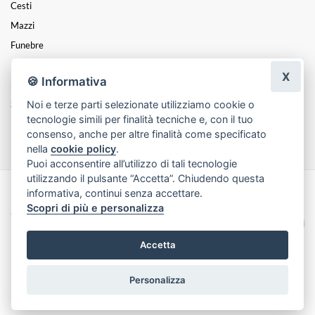
Cesti
Mazzi
Funebre
Natale
X
🍪 Informativa
Festa Della Donna
Noi e terze parti selezionate utilizziamo cookie o
San Valentino
tecnologie simili per finalità tecniche e, con il tuo
Festa Della Mamma
consenso, anche per altre finalità come specificato
nella
cookie policy
.
Puoi acconsentire all’utilizzo di tali tecnologie
utilizzando il pulsante “Accetta”. Chiudendo questa
informativa, continui senza accettare.
Made with
by
Infoser.it
-
Realizzazione Siti ecommerce per Fioristi
- ©
Scopri di più e personalizza
2026
Privacy Policy
Cookie Policy
Termini e Condizioni
Accetta
Personalizza