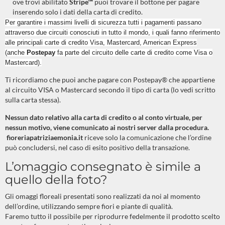
ove trovi abilitato
Stripe™
puoi trovare il bottone per pagare
inserendo solo i dati della carta di credito.
Per garantire i massimi livelli di sicurezza tutti i pagamenti passano
attraverso due circuiti conosciuti in tutto il mondo, i quali fanno riferimento
alle principali carte di credito Visa, Mastercard, American Express
(anche
Postepay
fa parte del circuito delle carte di credito come Visa o
Mastercard).
Ti ricordiamo che puoi anche pagare con Postepay® che appartiene
al circuito VISA o Mastercard secondo il tipo di carta (lo vedi scritto
sulla carta stessa).
Nessun dato relativo alla carta di credito o al conto virtuale, per
nessun motivo, viene comunicato ai nostri server dalla procedura.
fioreriapatriziaemonia.it
riceve solo la comunicazione che l’ordine
può concludersi, nel caso di esito positivo della transazione.
L’omaggio consegnato è simile a
quello della foto?
Gli omaggi floreali presentati sono realizzati da noi al momento
dell’ordine, utilizzando sempre fiori e piante di qualità.
Faremo tutto il possibile per riprodurre fedelmente il prodotto scelto