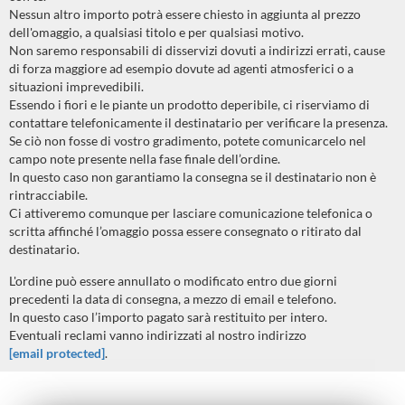
Nessun altro importo potrà essere chiesto in aggiunta al prezzo
dell'omaggio, a qualsiasi titolo e per qualsiasi motivo.
Non saremo responsabili di disservizi dovuti a indirizzi errati, cause
di forza maggiore ad esempio dovute ad agenti atmosferici o a
situazioni imprevedibili.
Essendo i fiori e le piante un prodotto deperibile, ci riserviamo di
contattare telefonicamente il destinatario per verificare la presenza.
Se ciò non fosse di vostro gradimento, potete comunicarcelo nel
campo note presente nella fase finale dell’ordine.
In questo caso non garantiamo la consegna se il destinatario non è
rintracciabile.
Ci attiveremo comunque per lasciare comunicazione telefonica o
scritta affinché l’omaggio possa essere consegnato o ritirato dal
destinatario.
L'ordine può essere annullato o modificato entro due giorni
precedenti la data di consegna, a mezzo di email e telefono.
In questo caso l’importo pagato sarà restituito per intero.
Eventuali reclami vanno indirizzati al nostro indirizzo
[email protected]
.