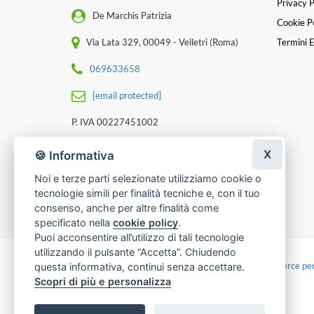
Privacy P
De Marchis Patrizia
Cookie Po
Via Lata 329, 00049 - Velletri (Roma)
Termini E
069633658
[email protected]
P. IVA 00227451002
X
🍪 Informativa
Noi e terze parti selezionate utilizziamo cookie o
tecnologie simili per finalità tecniche e, con il tuo
consenso, anche per altre finalità come
specificato nella
cookie policy
.
Puoi acconsentire all’utilizzo di tali tecnologie
utilizzando il pulsante “Accetta”. Chiudendo
Made with
by
Infoser.it
-
Realizzazione Siti ecommerce per
questa informativa, continui senza accettare.
Scopri di più e personalizza