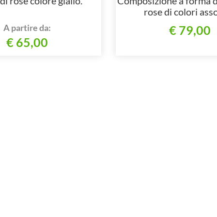
i rose colore giallo.
Composizione a forma d
rose di colori asso
A partire da:
€ 79,00
€ 65,00