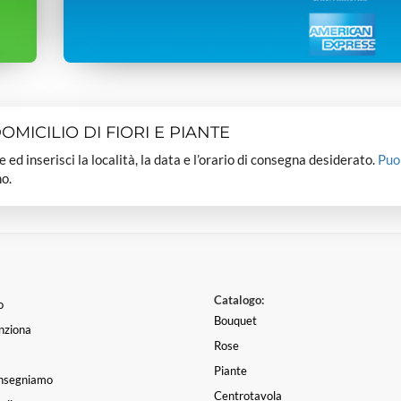
MICILIO DI FIORI E PIANTE
dee ed inserisci la località, la data e l’orario di consegna desiderato.
Puo
o.
Catalogo:
o
Bouquet
nziona
Rose
Piante
nsegniamo
Centrotavola