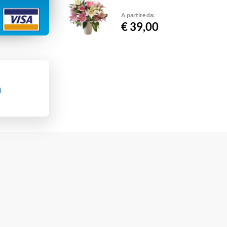
A partire da:
€ 39,00
i