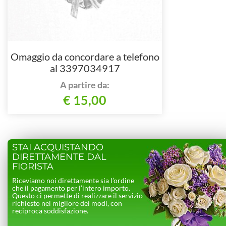
Omaggio da concordare a telefono
al 3397034917
A partire da:
€ 15,00
STAI ACQUISTANDO
DIRETTAMENTE DAL
FIORISTA
Riceviamo noi direttamente sia l’ordine
che il pagamento per l’intero importo.
Questo ci permette di realizzare il servizio
richiesto nel migliore dei modi, con
reciproca soddisfazione.