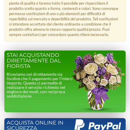
piante di qualità e faremo tutto il possibile per rispecchiare il
prodotto scelto quanto a forma, contenuti e colori. Sono comunque
permesse sostituzioni di uno o più elementi per difficoltà di
reperibilità sul mercato e deperibilità del prodotto. Tali sostituzioni
si intendono accettate dal cliente ordinante a condizione che il
prodotto offra almeno lo stesso rapporto qualità/prezzo. Puoi
sempre contattarci per concordare quanto ritieni necessario.
STAI ACQUISTANDO
DIRETTAMENTE DAL
FIORISTA
Riceviamo noi direttamente sia
l’ordine che il pagamento per l’intero
importo. Questo ci permette di
realizzare il servizio richiesto nel
migliore dei modi, con reciproca
soddisfazione.
ACQUISTA ONLINE IN
SICUREZZA