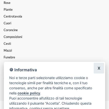
Rose
Piante
Centrotavola
Cuori
Coroncine
Composizioni
Cesti
Mazzi
Funebre
Natale
X
🍪 Informativa
Festa Della Donna
Noi e terze parti selezionate utilizziamo cookie o
San Valentino
tecnologie simili per finalità tecniche e, con il tuo
Festa Della Mamma
consenso, anche per altre finalità come specificato
nella
cookie policy
.
Puoi acconsentire all’utilizzo di tali tecnologie
utilizzando il pulsante “Accetta”. Chiudendo questa
informativa, continui senza accettare.