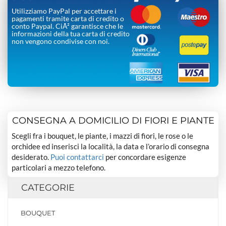
Utilizziamo PayPal per accettare i
pagamenti tramite carta di credito o
conto Paypal. CiÃ² garantisce che le
informazioni della tua carta di credito
non vengono condivise con noi.
CONSEGNA A DOMICILIO DI FIORI E PIANTE
Scegli fra i bouquet, le piante, i mazzi di fiori, le rose o le
orchidee ed inserisci la località, la data e l’orario di consegna
desiderato.
Puoi contattarci
per concordare esigenze
particolari a mezzo telefono.
CATEGORIE
BOUQUET