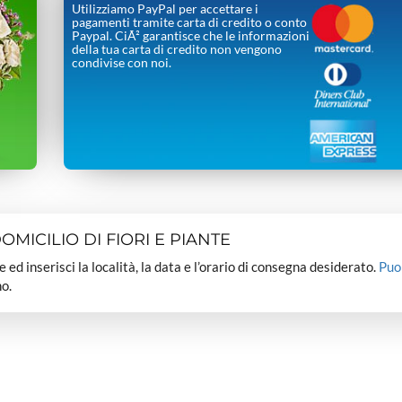
Utilizziamo PayPal per accettare i
pagamenti tramite carta di credito o conto
Paypal. CiÃ² garantisce che le informazioni
della tua carta di credito non vengono
condivise con noi.
MICILIO DI FIORI E PIANTE
dee ed inserisci la località, la data e l’orario di consegna desiderato.
Puo
o.