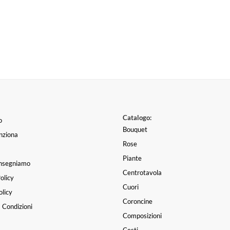
Catalogo:
o
Bouquet
nziona
Rose
Piante
nsegniamo
Centrotavola
olicy
Cuori
licy
Coroncine
 Condizioni
Composizioni