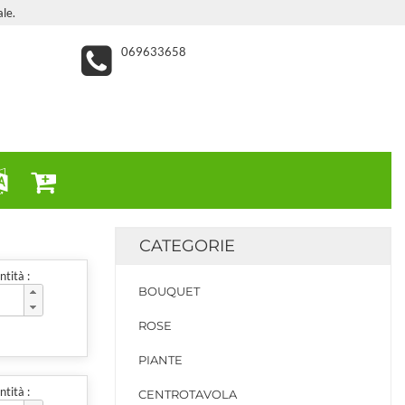
le.
069633658
CATEGORIE
tità :
BOUQUET
ROSE
PIANTE
tità :
CENTROTAVOLA