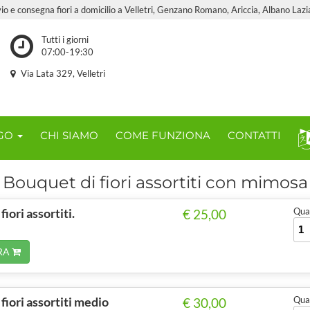
vio e consegna fiori a domicilio a Velletri, Genzano Romano, Ariccia, Albano Lazia
Tutti i giorni
07:00-19:30
Via Lata 329, Velletri
OGO
CHI SIAMO
COME FUNZIONA
CONTATTI
Bouquet di fiori assortiti con mimosa
iori assortiti.
Quan
€ 25,00
RA
fiori assortiti medio
Quan
€ 30,00