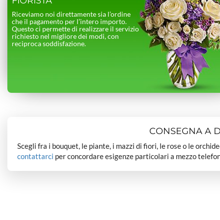
FIORISTA
Riceviamo noi direttamente sia l’ordine
che il pagamento per l’intero importo.
Questo ci permette di realizzare il servizio
richiesto nel migliore dei modi, con
reciproca soddisfazione.
CONSEGNA A DO
Scegli fra i bouquet, le piante, i mazzi di fiori, le rose o le orchi
contattarci
per concordare esigenze particolari a mezzo telefon