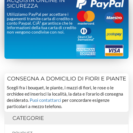
ACQUISTA ONLINE IN
SICUREZZA
Utilizziamo PayPal per accettare i
pagamenti tramite carta di credito o
conto Paypal. CiÃ² garantisce che le
informazioni della tua carta di credito
non vengono condivise con noi.
CONSEGNA A DOMICILIO DI FIORI E PIANTE
Scegli fra i bouquet, le piante, i mazzi di fiori, le rose o le
orchidee ed inserisci la località, la data e l’orario di consegna
desiderato.
Puoi contattarci
per concordare esigenze
particolari a mezzo telefono.
CATEGORIE