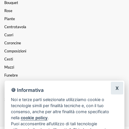
Bouquet
Rose
Piante
Centrotavola
Cuori
Coroncine
Composizioni
Cesti
Mazzi
Funebre
Natale
X
🍪 Informativa
Festa Della Donna
Noi e terze parti selezionate utilizziamo cookie o
San Valentino
tecnologie simili per finalità tecniche e, con il tuo
Festa Della Mamma
consenso, anche per altre finalità come specificato
nella
cookie policy
.
Puoi acconsentire all’utilizzo di tali tecnologie