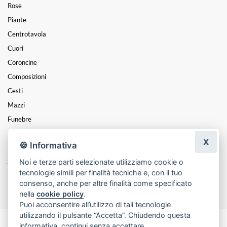
Rose
Piante
Centrotavola
Cuori
Coroncine
Composizioni
Cesti
Mazzi
Funebre
Natale
X
🍪 Informativa
Festa Della Donna
Noi e terze parti selezionate utilizziamo cookie o
San Valentino
tecnologie simili per finalità tecniche e, con il tuo
Festa Della Mamma
consenso, anche per altre finalità come specificato
nella
cookie policy
.
Puoi acconsentire all’utilizzo di tali tecnologie
utilizzando il pulsante “Accetta”. Chiudendo questa
informativa, continui senza accettare.