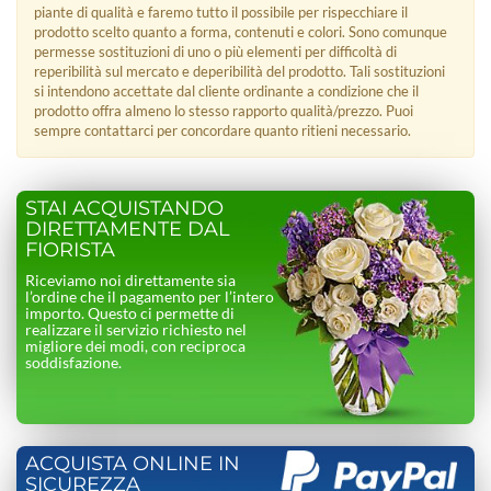
piante di qualità e faremo tutto il possibile per rispecchiare il
prodotto scelto quanto a forma, contenuti e colori. Sono comunque
permesse sostituzioni di uno o più elementi per difficoltà di
reperibilità sul mercato e deperibilità del prodotto. Tali sostituzioni
si intendono accettate dal cliente ordinante a condizione che il
prodotto offra almeno lo stesso rapporto qualità/prezzo. Puoi
sempre contattarci per concordare quanto ritieni necessario.
STAI ACQUISTANDO
DIRETTAMENTE DAL
FIORISTA
Riceviamo noi direttamente sia
l’ordine che il pagamento per l’intero
importo. Questo ci permette di
realizzare il servizio richiesto nel
migliore dei modi, con reciproca
soddisfazione.
ACQUISTA ONLINE IN
SICUREZZA