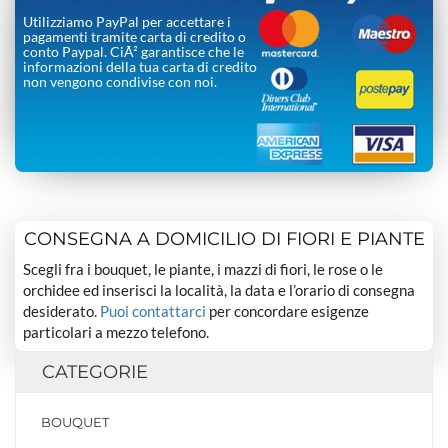
Utilizziamo PayPal per accettare i
pagamenti tramite carta di credito o
conto Paypal. CiÃ² garantisce che le
informazioni della tua carta di credito
non vengono condivise con noi.
CONSEGNA A DOMICILIO DI FIORI E PIANTE
Scegli fra i bouquet, le piante, i mazzi di fiori, le rose o le
orchidee ed inserisci la località, la data e l’orario di consegna
desiderato.
Puoi contattarci
per concordare esigenze
particolari a mezzo telefono.
CATEGORIE
BOUQUET