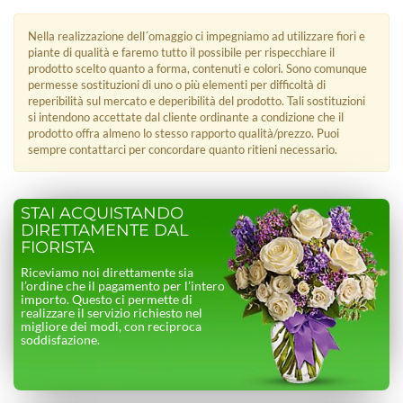
Nella realizzazione dell´omaggio ci impegniamo ad utilizzare fiori e
piante di qualità e faremo tutto il possibile per rispecchiare il
prodotto scelto quanto a forma, contenuti e colori. Sono comunque
permesse sostituzioni di uno o più elementi per difficoltà di
reperibilità sul mercato e deperibilità del prodotto. Tali sostituzioni
si intendono accettate dal cliente ordinante a condizione che il
prodotto offra almeno lo stesso rapporto qualità/prezzo. Puoi
sempre contattarci per concordare quanto ritieni necessario.
STAI ACQUISTANDO
DIRETTAMENTE DAL
FIORISTA
Riceviamo noi direttamente sia
l’ordine che il pagamento per l’intero
importo. Questo ci permette di
realizzare il servizio richiesto nel
migliore dei modi, con reciproca
soddisfazione.