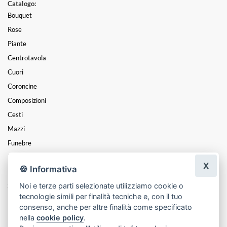
Catalogo:
Bouquet
Rose
Piante
Centrotavola
Cuori
Coroncine
Composizioni
Cesti
Mazzi
Funebre
Natale
X
🍪 Informativa
Festa Della Donna
Noi e terze parti selezionate utilizziamo cookie o
San Valentino
tecnologie simili per finalità tecniche e, con il tuo
Festa Della Mamma
consenso, anche per altre finalità come specificato
nella
cookie policy
.