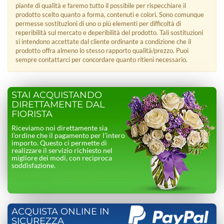
piante di qualità e faremo tutto il possibile per rispecchiare il
prodotto scelto quanto a forma, contenuti e colori. Sono comunque
permesse sostituzioni di uno o più elementi per difficoltà di
reperibilità sul mercato e deperibilità del prodotto. Tali sostituzioni
si intendono accettate dal cliente ordinante a condizione che il
prodotto offra almeno lo stesso rapporto qualità/prezzo. Puoi
sempre contattarci per concordare quanto ritieni necessario.
STAI ACQUISTANDO
DIRETTAMENTE DAL
FIORISTA
Riceviamo noi direttamente sia
l’ordine che il pagamento per l’intero
importo. Questo ci permette di
realizzare il servizio richiesto nel
migliore dei modi, con reciproca
soddisfazione.
ACQUISTA ONLINE IN
SICUREZZA