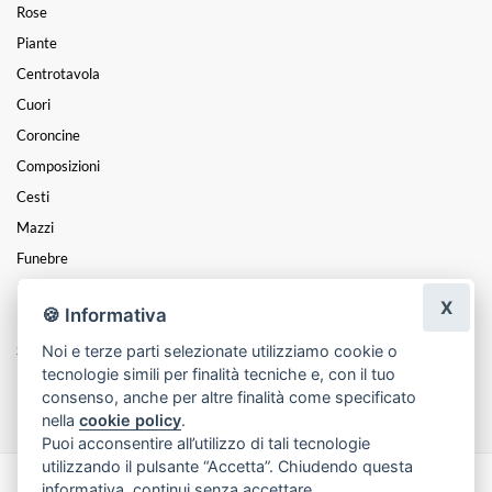
Rose
Piante
Centrotavola
Cuori
Coroncine
Composizioni
Cesti
Mazzi
Funebre
Natale
X
🍪 Informativa
Festa Della Donna
Noi e terze parti selezionate utilizziamo cookie o
San Valentino
tecnologie simili per finalità tecniche e, con il tuo
Festa Della Mamma
consenso, anche per altre finalità come specificato
nella
cookie policy
.
Puoi acconsentire all’utilizzo di tali tecnologie
utilizzando il pulsante “Accetta”. Chiudendo questa
informativa, continui senza accettare.