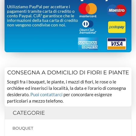
Utilizziamo PayPal per accettare i
pagamenti tramite carta di credito o
conto Paypal. CiÃ² garantisce che le
informazioni della tua carta di credito
non vengono condivise con noi.
CONSEGNA A DOMICILIO DI FIORI E PIANTE
Scegli fra i bouquet, le piante, i mazzi di fiori, le rose o le
orchidee ed inserisci la località, la data e l’orario di consegna
desiderato.
Puoi contattarci
per concordare esigenze
particolari a mezzo telefono.
CATEGORIE
BOUQUET